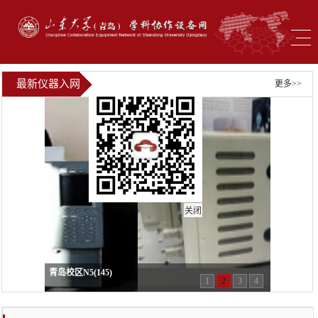
最新仪器入网
更多>>
关闭
青岛校区N5(145)
1
2
3
4