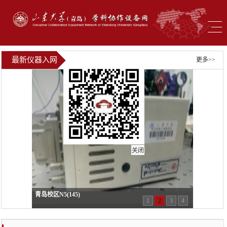
最新仪器入网
更多>>
关闭
青岛校区N5(145)
1
2
3
4