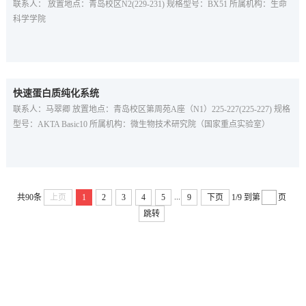
联系人： 放置地点：青岛校区N2(229-231) 规格型号：BX51 所属机构：生命
科学学院
快速蛋白质纯化系统
联系人：马翠卿 放置地点：青岛校区第周苑A座（N1）225-227(225-227) 规格
型号：AKTA Basic10 所属机构：微生物技术研究院（国家重点实验室）
...
共90条
上页
1
2
3
4
5
9
下页
1/9
到第
页
跳转