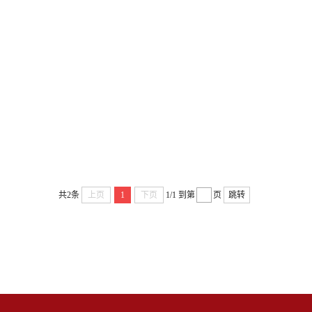
共2条
上页
1
下页
1/1
到第
页
跳转