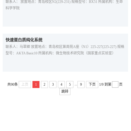
联系人： 放置地点：青岛校区N2(229-231) 规格型号：BX51 所属机构：生命
科学学院
快速蛋白质纯化系统
联系人：马翠卿 放置地点：青岛校区第周苑A座（N1）225-227(225-227) 规格
型号：AKTA Basic10 所属机构：微生物技术研究院（国家重点实验室）
...
共90条
上页
1
2
3
4
5
9
下页
1/9
到第
页
跳转