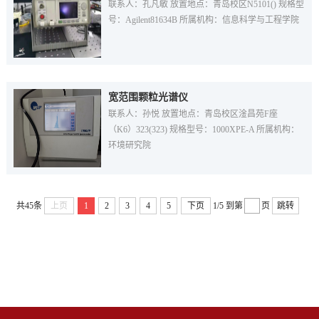
联系人：孔凡敏 放置地点：青岛校区N5101() 规格型
号：Agilent81634B 所属机构：信息科学与工程学院
宽范围颗粒光谱仪
联系人：孙悦 放置地点：青岛校区淦昌苑F座
（K6）323(323) 规格型号：1000XPE-A 所属机构：
环境研究院
共45条
上页
1
2
3
4
5
下页
1/5
到第
页
跳转